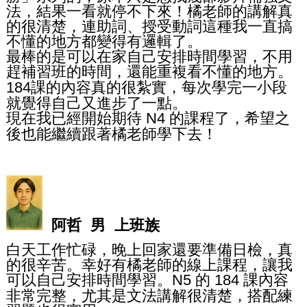
法，結果一看就停不下來！橘老師的講解真
的很清楚，連助詞、授受動詞這種我一直搞
不懂的地方都變得有邏輯了。
最棒的是可以在家自己安排時間學習，不用
趕補習班的時間，還能重複看不懂的地方
。
課的內容真的很紮實，每次學完一小段
184
就覺得自己又進步了一點。
現在我已經開始期待
的課程了，希望之
N4
後也能繼續跟著橘老師學下去！
阿哲 男 上班族
白天工作忙碌，晚上回家還要準備日檢，真
的很辛苦。幸好有橘老師的線上課程，讓我
可以自己安排時間學習。
的
課內容
N5
184
非常完整，尤其是文法講解很清楚，搭配練