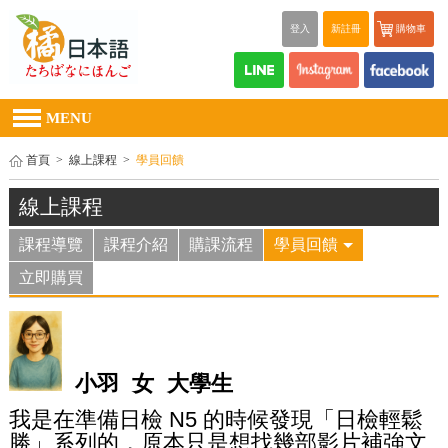
登入
新註冊
購物車
MENU
首頁
>
線上課程
>
學員回饋
線上課程
課程導覽
課程介紹
購課流程
學員回饋
立即購買
小羽 女 大學生
我是在準備日檢
的時候發現「日檢輕鬆
N5
勝」系列的，原本只是想找幾部影片補強文