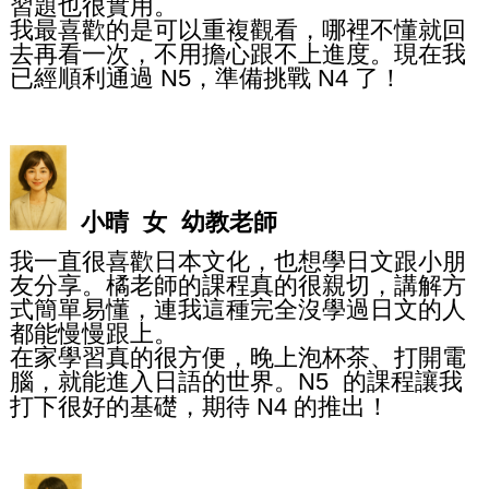
習題也很實用。
我最喜歡的是可以重複觀看，哪裡不懂就回
去再看一次，不用擔心跟不上進度。現在我
已經順利通過
，準備挑戰
了！
N5
N4
小晴 女 幼教老師
我一直很喜歡日本文化，也想學日文跟小朋
友分享。橘老師的課程真的很親切，講解方
式簡單易懂，連我這種完全沒學過日文的人
都能慢慢跟上。
在家學習真的很方便，晚上泡杯茶、打開電
腦，就能進入日語的世界。
的課程讓我
N5
打下很好的基礎，期待
的推出！
N4