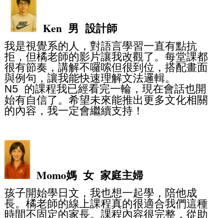
Ken 男 設計師
我是視覺系的人，對語言學習一直有點抗
拒，但橘老師的影片讓我改觀了。每堂課都
很有節奏，講解不囉嗦但很到位，搭配畫面
與例句，讓我能快速理解文法邏輯。
的課程我已經看完一輪，現在會話也開
N5
始有自信了。希望未來能推出更多文化相關
的內容，我一定會繼續支持！
Momo媽 女 家庭主婦
孩子開始學日文，我也想一起學，陪他成
長。橘老師的線上課程真的很適合我們這種
時間不固定的家長。課程內容很完整，從助