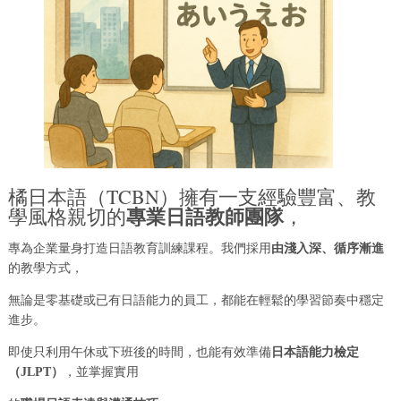
橘日本語（TCBN）擁有一支經驗豐富、教
專業日語教師團隊
學風格親切的
，
專為企業量身打造日語教育訓練課程。我們採用
由淺入深、循序漸進
的教學方式，
無論是零基礎或已有日語能力的員工，都能在輕鬆的學習節奏中穩定
進步。
即使只利用午休或下班後的時間，也能有效準備
日本語能力檢定
（JLPT）
，並掌握實用