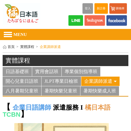
登入
新註冊
購物車
MENU
首頁
>
實體課程
>
企業講師派遣
實體課程
日語基礎班
實用會話班
專業個別指導班
開心兒童日語班
JLPT專業日檢班
企業講師派遣
八月暑期兒童班
暑期快樂兒童班
暑期快樂成人班
企業日語講師
派遣服務
I
橘日本語
【
】
TCBN