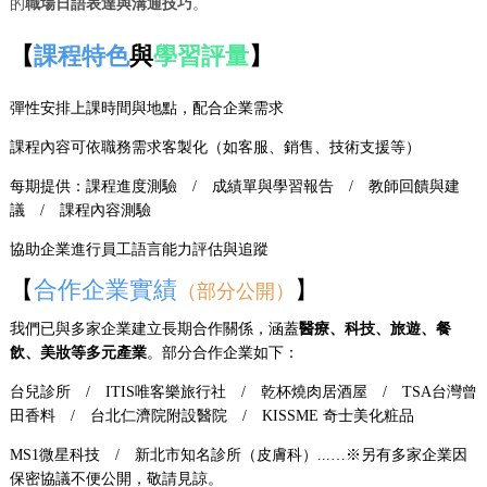
的
職場日語表達與溝通技巧
。
課程特色
與
學習評量
【
】
彈性安排上課時間與地點，配合企業需求
課程內容可依職務需求客製化（如客服、銷售、技術支援等）
每期提供：課程進度測驗 / 成績單與學習報告 / 教師回饋與建
議 / 課程內容測驗
協助企業進行員工語言能力評估與追蹤
【
合作企業實績
】
（部分公開）
我們已與多家企業建立長期合作關係，涵蓋
醫療、科技、旅遊、餐
飲、美妝等多元產業
。部分合作企業如下：
台兒診所 / ITIS唯客樂旅行社 / 乾杯燒肉居酒屋 / TSA台灣曾
田香料 / 台北仁濟院附設醫院 / KISSME 奇士美化粧品
MS1微星科技 / 新北市知名診所（皮膚科）...…※另有多家企業因
保密協議不便公開，敬請見諒。