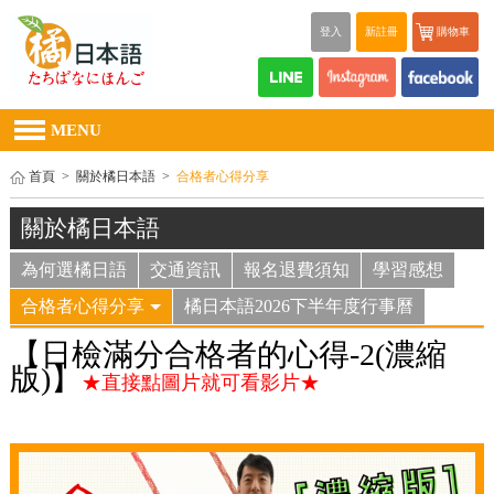
登入
新註冊
購物車
MENU
首頁
>
關於橘日本語
>
合格者心得分享
關於橘日本語
為何選橘日語
交通資訊
報名退費須知
學習感想
合格者心得分享
橘日本語2026下半年度行事曆
【日檢滿分合格者的心得-2(濃縮
版)】
★直接點圖片就可看影片★