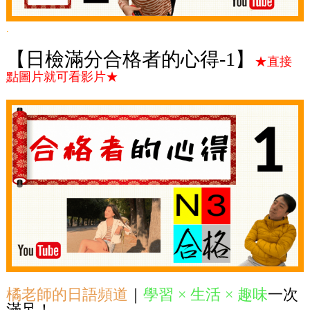
.
【日檢滿分合格者的心得-1】
★直接
點圖片就可看影片★
橘老師的日語頻道
｜
學習 × 生活 × 趣味
一次
滿足！