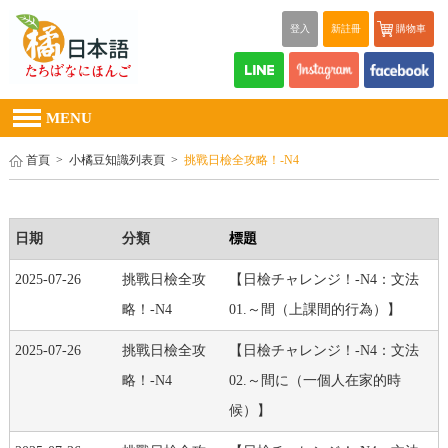
登入
新註冊
購物車
MENU
首頁
>
小橘豆知識列表頁
>
挑戰日檢全攻略！-N4
日期
分類
標題
2025-07-26
挑戰日檢全攻
【日檢チャレンジ！-N4：文法
略！-N4
01.～間（上課間的行為）】
2025-07-26
挑戰日檢全攻
【日檢チャレンジ！-N4：文法
略！-N4
02.～間に（一個人在家的時
候）】