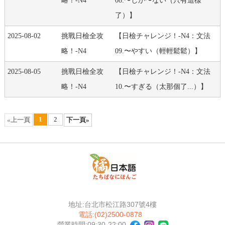
略！-N4
08.〜しか〜ない（只有這樣
了）】
2025-08-02
挑戰日檢全攻
【日檢チャレンジ！-N4：文法
略！-N4
09.〜やすい（輕輕鬆鬆）】
2025-08-05
挑戰日檢全攻
【日檢チャレンジ！-N4：文法
略！-N4
10.〜すぎる（太那個了...）】
1
2
«上一頁
下一頁»
地址:台北市松江路307號4樓
電話:(02)2500-0878
營業時間:09:30-22:00