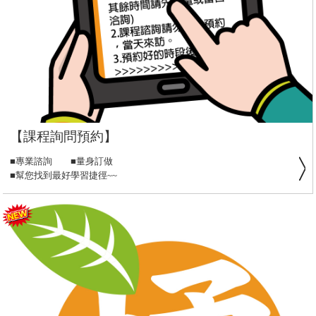
【課程詢問預約】
■專業諮詢 ■量身訂做
■幫您找到最好學習捷徑~~