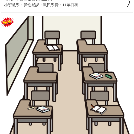
小班教學・彈性補課・親民學費・11年口碑
【適合誰？】
????完全零基礎的日語初學者
- 想打好 JLPT N5/N4 基礎的學生與社會人士
- 喜歡溫暖互動、重視學習品質的小班環境
???? 小班制・四人即開班
我們相信學習需要空間與關照。每班只需 4 人即可開課，確保每位
同學都能獲得老師充分的指導與回應。
???? 上課時間充足・每堂 3 小時
每次上課皆為 3 小時，節奏穩定、內容紮實，讓你不只是「學
過」，而是真正「學會」。
???? 缺課也不怕・彈性補課制度
- 提供【實體】與【線上】兩種補課選擇
- 彈性安排，不讓生活打亂你的學習節奏
????‍???? 教學互動・資源豐富
- 課堂中有充分的師生互動與練習機會
- 提供線上題庫練習、學習評量、考試資源應援
- 不論是否報考 JLPT，我們都會全力支持你的學習目標
???? 親民學費・口碑保證
橘日本語已深耕 11 年，堅持高品質、合理價格，讓更多人能安心
學習、穩定進步。