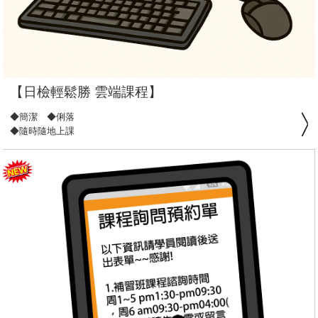
【日檢輕鬆勝 雲端課程】
◆簡潔 ◆俐落
◆隨時隨地上課