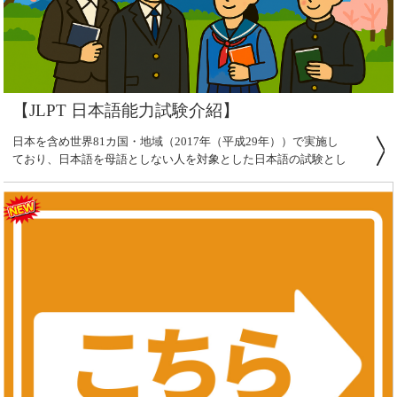
【JLPT 日本語能力試験介紹】
日本を含め世界81カ国・地域（2017年（平成29年））で実施し
ており、日本語を母語としない人を対象とした日本語の試験とし
ては最も受験者の多い試験である。原則として日本語を母語とし
ない人であればだれでも受験できる。日本国籍を持っているかど
うかは関係ない。最上級のN1から最下級のN5まで5段階のレベル
がある。一部の受験地を除き、7月上旬と12月上旬の年2回試験が
実施されている。