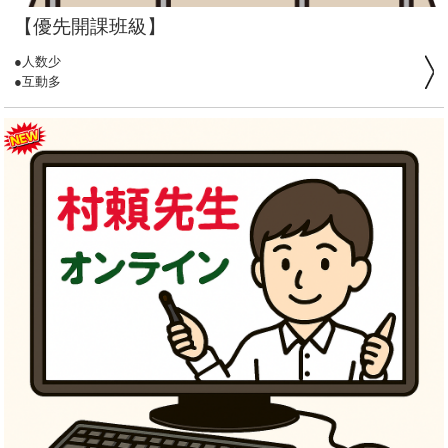
???? 歡迎加入橘日本語的大家庭
【優先開課班級】
在櫻花盛開的日語世界裡，我們一起慢慢走、穩穩學。
現在就報名，讓日語成為你生活的一部分！
●人数少
●互動多
●清楚文法解析